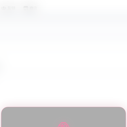
友链
商店
角