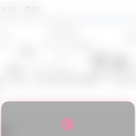
友链
商店
🔞
本资料