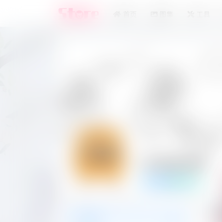
首页
图集
工具
2318297690
UID:8160
一级用户组
基
个人资料